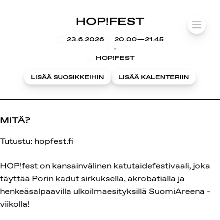
SUOMIAREENA
HOP!FEST
Siirry
VALIK
sisältöön
KLO
23.6.2026
20.00—21.45
-
HOP!FEST
LISÄÄ SUOSIKKEIHIN
LISÄÄ KALENTERIIN
MITÄ?
Tutustu: hopfest.fi
HOP!fest on kansainvälinen katutaidefestivaali, joka
täyttää Porin kadut sirkuksella, akrobatialla ja
henkeäsalpaavilla ulkoilmaesityksillä SuomiAreena -
viikolla!