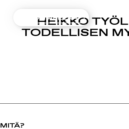
SUOMIAREENA
HEIKKO TYÖL
Siirry
TODELLISEN M
sisältöön
MITÄ?