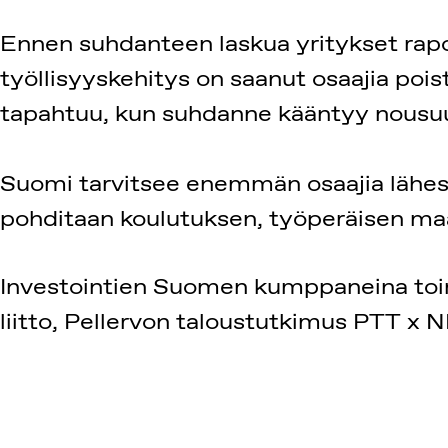
Ennen suhdanteen laskua yritykset rapo
työllisyyskehitys on saanut osaajia pois
tapahtuu, kun suhdanne kääntyy nousuu
Suomi tarvitsee enemmän osaajia lähes 
pohditaan koulutuksen, työperäisen maa
Investointien Suomen kumppaneina toimi
liitto, Pellervon taloustutkimus PTT x NI