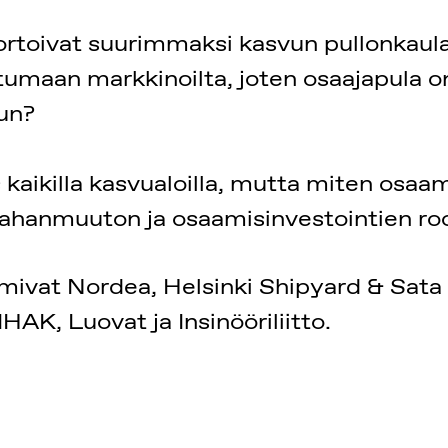
rtoivat suurimmaksi kasvun pullonkaula
tumaan markkinoilta, joten osaajapula on
n?​
kaikilla kasvualoilla, mutta miten osaa
hanmuuton ja osaamisinvestointien rool
vat Nordea, Helsinki Shipyard & Sata S
HAK, Luovat ja Insinööriliitto.