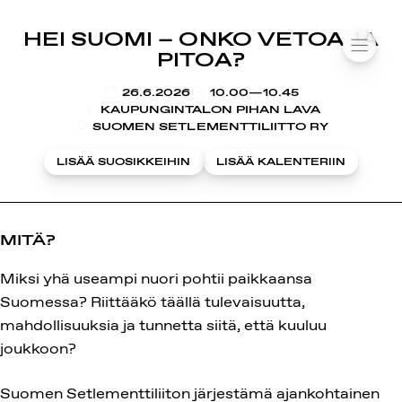
SUOMIAREENA
HEI SUOMI – ONKO VETOA JA
Siirry
VALIK
PITOA?
sisältöön
KLO
26.6.2026
10.00—10.45
KAUPUNGINTALON PIHAN LAVA
SUOMEN SETLEMENTTILIITTO RY
LISÄÄ SUOSIKKEIHIN
LISÄÄ KALENTERIIN
MITÄ?
Miksi yhä useampi nuori pohtii paikkaansa
Suomessa? Riittääkö täällä tulevaisuutta,
mahdollisuuksia ja tunnetta siitä, että kuuluu
joukkoon?
Suomen Setlementtiliiton järjestämä ajankohtainen