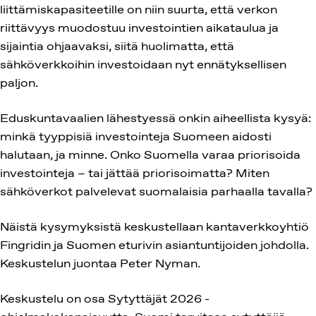
liittämiskapasiteetille on niin suurta, että verkon
riittävyys muodostuu investointien aikataulua ja
sijaintia ohjaavaksi, siitä huolimatta, että
sähköverkkoihin investoidaan nyt ennätyksellisen
paljon.
Eduskuntavaalien lähestyessä onkin aiheellista kysyä:
minkä tyyppisiä investointeja Suomeen aidosti
halutaan, ja minne. Onko Suomella varaa priorisoida
investointeja – tai jättää priorisoimatta? Miten
sähköverkot palvelevat suomalaisia parhaalla tavalla?
Näistä kysymyksistä keskustellaan kantaverkkoyhtiö
Fingridin ja Suomen eturivin asiantuntijoiden johdolla.
Keskustelun juontaa Peter Nyman.
Keskustelu on osa Sytyttäjät 2026 -