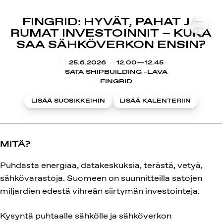
SUOMIAREENA
FINGRID: HYVÄT, PAHAT JA
Siirry
VALIK
RUMAT INVESTOINNIT – KUKA
sisältöön
SAA SÄHKÖVERKON ENSIN?
KLO
25.6.2026
12.00—12.45
SATA SHIPBUILDING -LAVA
FINGRID
LISÄÄ SUOSIKKEIHIN
LISÄÄ KALENTERIIN
MITÄ?
Puhdasta energiaa, datakeskuksia, terästä, vetyä,
sähkövarastoja. Suomeen on suunnitteilla satojen
miljardien edestä vihreän siirtymän investointeja.
Kysyntä puhtaalle sähkölle ja sähköverkon