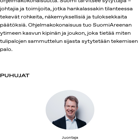
ohjelmakokonaisuutta. Suomi tarvitsee sytyttäjiä –
johtajia ja toimijoita, jotka hankalassakin tilanteessa
tekevät rohkeita, näkemyksellisiä ja tuloksekkaita
päätöksiä. Ohjelmakokonaisuus tuo SuomiAreenan
ytimeen kasvun kipinän ja joukon, joka tietää miten
tulipalojen sammuttelun sijasta sytytetään tekemisen
palo.
PUHUJAT
Juontaja