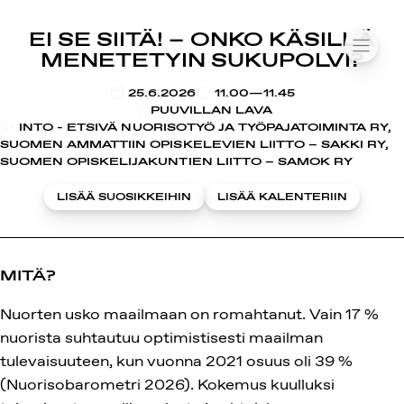
SUOMIAREENA
EI SE SIITÄ! – ONKO KÄSILLÄ
Siirry
VALIK
MENETETYIN SUKUPOLVI?
sisältöön
KLO
25.6.2026
11.00—11.45
PUUVILLAN LAVA
INTO - ETSIVÄ NUORISOTYÖ JA TYÖPAJATOIMINTA RY,
SUOMEN AMMATTIIN OPISKELEVIEN LIITTO – SAKKI RY,
SUOMEN OPISKELIJAKUNTIEN LIITTO – SAMOK RY
LISÄÄ SUOSIKKEIHIN
LISÄÄ KALENTERIIN
MITÄ?
Nuorten usko maailmaan on romahtanut. Vain 17 %
nuorista suhtautuu optimistisesti maailman
tulevaisuuteen, kun vuonna 2021 osuus oli 39 %
(Nuorisobarometri 2026). Kokemus kuulluksi