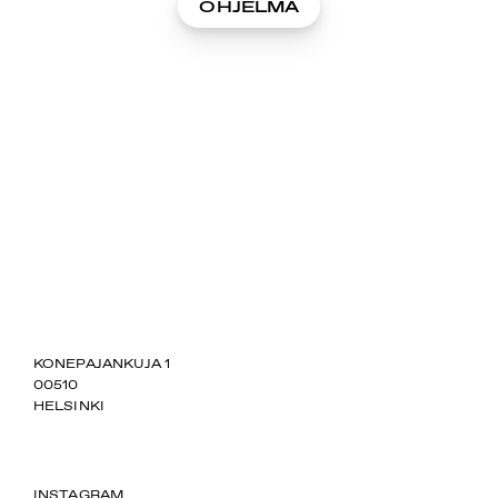
OHJELMA
SUOMIAREENA
KONEPAJANKUJA 1
00510
HELSINKI
INSTAGRAM