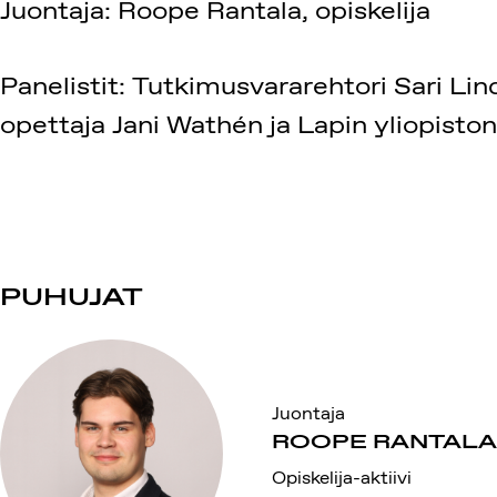
Juontaja: Roope Rantala, opiskelija
Panelistit: Tutkimusvararehtori Sari Lin
opettaja Jani Wathén ja Lapin yliopiston
PUHUJAT
Juontaja
ROOPE RANTAL
Opiskelija-aktiivi