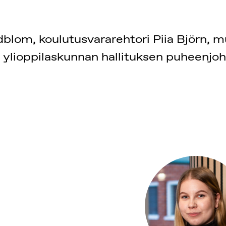
dblom, koulutusvararehtori Piia Björn, mu
 ylioppilaskunnan hallituksen puheenjoht
A