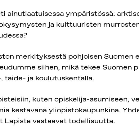
i ainutlaatuisessa ympäristössä: arktisel
okysymysten ja kulttuuristen murrosten 
uudessa?
ston merkityksestä pohjoisen Suomen e
aneudumme siihen, mikä tekee Suomen p
 taide- ja koulutuskentällä.
teisiin, kuten opiskelija-asumiseen, ve
oimia kestävänä yliopistokaupunkina. Y
 Lapista vastaavat todellisuutta.