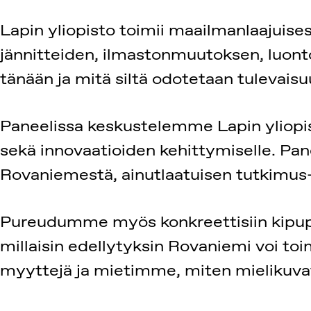
Lapin yliopisto toimii maailmanlaajuisest
jännitteiden, ilmastonmuutoksen, luont
tänään ja mitä siltä odotetaan tulevais
Paneelissa keskustelemme Lapin yliopi
sekä innovaatioiden kehittymiselle. P
Rovaniemestä, ainutlaatuisen tutkimus-,
Pureudumme myös konkreettisiin kipupis
millaisin edellytyksin Rovaniemi voi t
myyttejä ja mietimme, miten mielikuvat