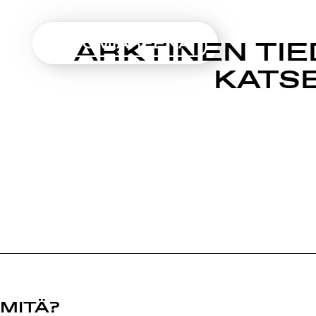
SUOMIAREENA
ARKTINEN TIED
Siirry
KATSE
sisältöön
MITÄ?