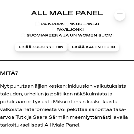
SUOMIAREENA
ALL MALE PANEL
Siirry
VALIK
sisältöön
KLO
24.6.2026
16.00—16.50
PAVILJONKI
SUOMIAREENA JA UN WOMEN SUOMI
LISÄÄ SUOSIKKEIHIN
LISÄÄ KALENTERIIN
MITÄ?
Nyt puhutaan äijien kesken: inkluusion vaikutuksista
talouden, urheilun ja politiikan näkökulmista ja
pohditaan erityisesti: Miksi etenkin keski-ikäistä
valkoista heteromiestä voi pelottaa sanoittaa tasa-
arvoa Tutkija Saara Särmän meemiyttämästi lavalla
tarkoituksellisesti All Male Panel.