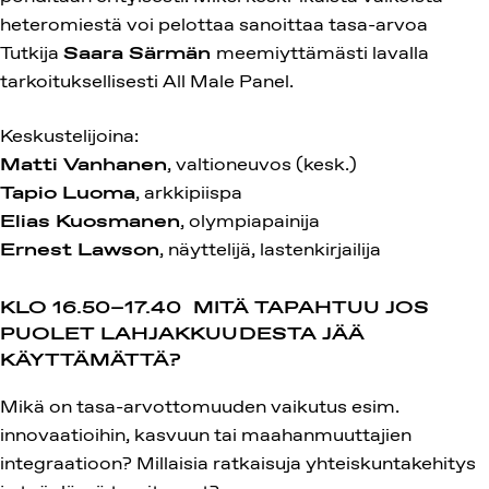
heteromiestä voi pelottaa sanoittaa tasa-arvoa
Tutkija
Saara Särmän
meemiyttämästi lavalla
tarkoituksellisesti
All Male Panel
.
Keskustelijoina:
Matti Vanhanen
, valtioneuvos (kesk.)
Tapio Luoma
, arkkipiispa
Elias Kuosmanen
, olympiapainija
Ernest Lawson
, näyttelijä, lastenkirjailija
KLO 16.50–17.40
MITÄ TAPAHTUU JOS
PUOLET LAHJAKKUUDESTA JÄÄ
KÄYTTÄMÄTTÄ?
Mikä on tasa-arvottomuuden vaikutus esim.
innovaatioihin, kasvuun tai maahanmuuttajien
integraatioon? Millaisia ratkaisuja yhteiskuntakehitys