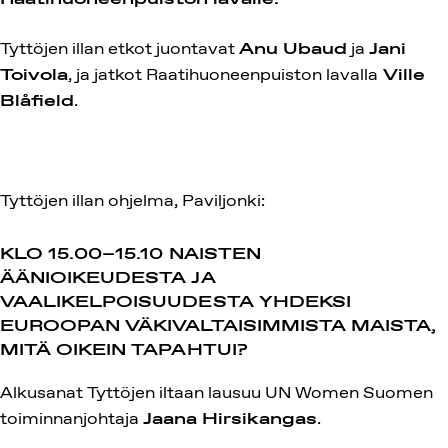
Tyttöjen
illan
etkot
juontavat
Anu
Ubaud
ja
Jani
Toivola
, ja
jatkot
Raatihuoneenpuiston
lavalla
Ville
Blåfield
.
Tyttöjen illan ohjelma, Paviljonki:
KLO 15.00–15.10 NAISTEN
ÄÄNIOIKEUDESTA JA
VAALIKELPOISUUDESTA YHDEKSI
EUROOPAN VÄKIVALTAISIMMISTA MAISTA,
MITÄ OIKEIN TAPAHTUI?
Alkusanat Tyttöjen iltaan lausuu UN Women Suomen
toiminnanjohtaja
Jaana Hirsikangas
.