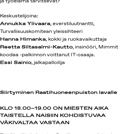
ja työelämä tarvitsevat?
Keskustelijoina
:
Annukka Ylivaara
, everstiluutnantti,
Turvallisuuskomitean yleissihteeri
Hanna Himanka
, kokki ja ruokavaikuttaja
Reetta Siltasalmi-Kautto
, insinööri, Mimmit
koodaa -palkinnon voittanut IT-osaaja.
Essi Sainio
, jalkapalloilija
Siirtyminen Raatihuoneenpuiston lavalle
KLO 18.00–19.00 ON MIESTEN AIKA
TAISTELLA NAISIIN KOHDISTUVAA
VÄKIVALTAA VASTAAN