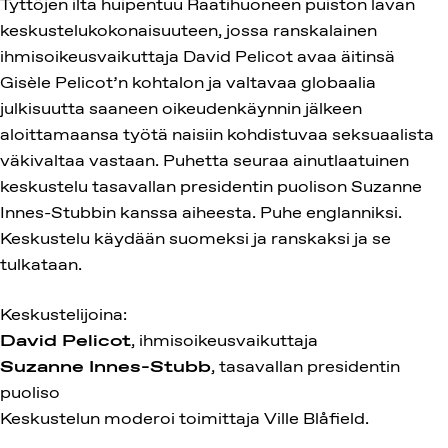
Tyttöjen ilta huipentuu Raatihuoneen puiston lavan
keskustelukokonaisuuteen, jossa ranskalainen
ihmisoikeusvaikuttaja David Pelicot avaa äitinsä
Gisèle Pelicot’n kohtalon ja valtavaa globaalia
julkisuutta saaneen oikeudenkäynnin jälkeen
aloittamaansa työtä naisiin kohdistuvaa seksuaalista
väkivaltaa vastaan. Puhetta seuraa ainutlaatuinen
keskustelu tasavallan presidentin puolison Suzanne
Innes-Stubbin kanssa aiheesta. Puhe englanniksi.
Keskustelu käydään suomeksi ja ranskaksi ja se
tulkataan.
Keskustelijoina:
David Pelicot
, ihmisoikeusvaikuttaja
Suzanne Innes-Stubb
, tasavallan presidentin
puoliso
Keskustelun moderoi toimittaja Ville Blåfield.