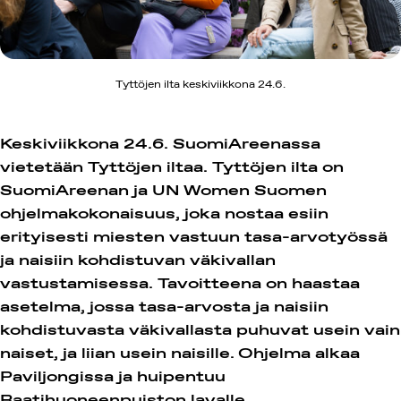
Tyttöjen ilta keskiviikkona 24.6.
Keskiviikkona 24.6. SuomiAreenassa
vietetään Tyttöjen iltaa. Tyttöjen ilta on
SuomiAreenan ja UN Women Suomen
ohjelmakokonaisuus, joka nostaa esiin
erityisesti miesten vastuun tasa-arvotyössä
ja naisiin kohdistuvan väkivallan
vastustamisessa. Tavoitteena on haastaa
asetelma, jossa tasa-arvosta ja naisiin
kohdistuvasta väkivallasta puhuvat usein vain
naiset, ja liian usein naisille.
Ohjelma alkaa
Paviljongissa ja huipentuu
Raatihuoneenpuiston lavalle.