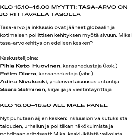
KLO 15.10–16.00 MYYTTI: TASA-ARVO ON
JO RIITTÄVÄLLÄ TASOLLA
Tasa-arvo ja inkluusio ovat jääneet globaalin ja
kotimaisen poliittisen kehityksen myötä sivuun. Miksi
tasa-arvokehitys on edelleen kesken?
Keskustelijoina:
Pihla Keto-Huovinen
, kansanedustaja (kok.)
Fatim Diarra
, kansanedustaja (vihr.)
Adina Nivukoski
, yhdenvertaisuusasiantuntija
Saara Salminen
, kirjailija
ja viestintäyrittäjä
KLO 16.00–16.50 ALL MALE PANEL
Nyt puhutaan äijien kesken: inkluusion vaikutuksista
talouden, urheilun ja politiikan näkökulmista ja
pohditaan erityisesti: Miksi keski-ikäistä valkoista