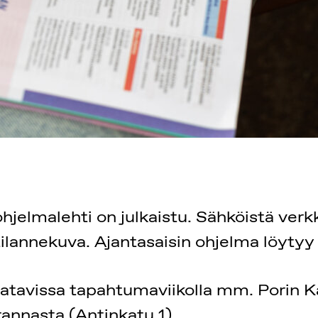
jelmalehti on julkaistu. Sähköistä ver
tilannekuva. Ajantasaisin ohjelma löytyy
atavissa tapahtumaviikolla mm. Porin Ka
annasta (Antinkatu 1).