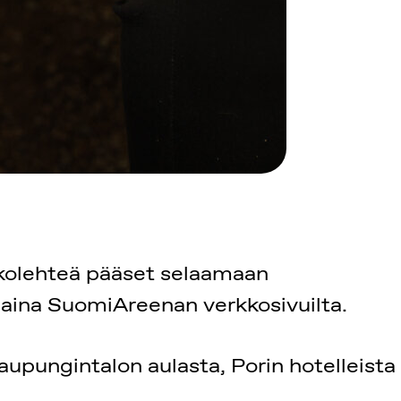
kkolehteä pääset selaamaan
 aina SuomiAreenan verkkosivuilta.
upungintalon aulasta, Porin hotelleista