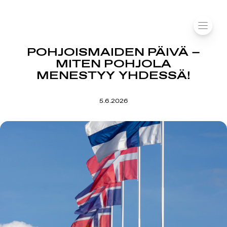
Siirry
SUOMIAREENA
sisältöön
VALIK
POHJOISMAIDEN PÄIVÄ –
MITEN POHJOLA
MENESTYY YHDESSÄ!
5.6.2026