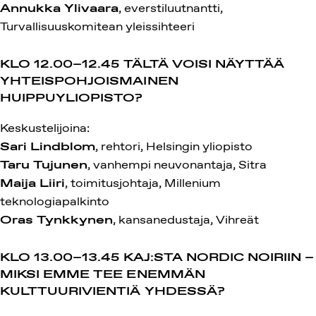
Annukka Ylivaara
, everstiluutnantti,
Turvallisuuskomitean yleissihteeri
KLO 12.00–12.45
TÄLTÄ VOISI NÄYTTÄÄ
YHTEISPOHJOISMAINEN
HUIPPUYLIOPISTO?
Keskustelijoina:
Sari Lindblom
, rehtori, Helsingin yliopisto
Taru Tujunen
, vanhempi neuvonantaja, Sitra
Maija Liiri
, toimitusjohtaja, Millenium
teknologiapalkinto
Oras Tynkkynen
, kansanedustaja, Vihreät
KLO 13.00–13.45
KAJ:STA NORDIC NOIRIIN –
MIKSI EMME TEE ENEMMÄN
KULTTUURIVIENTIÄ YHDESSÄ?