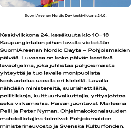
SuomiAreenan Nordic Day keskiviikkona 24.6.
Keskiviikkona 24. kesäkuuta klo 10–18
Kaupungintalon pihan lavalla vietetään
SuomiAreenan Nordic Dayta – Pohjoismaiden
päivää. Luvassa on koko päivän kestävä
lavaohjelma, joka juhlistaa pohjoismaista
yhteyttä ja tuo lavalle monipuolista
keskustelua usealla eri kielellä. Lavalla
nähdään ministereitä, suurlähettiläitä,
poliitikkoja, kulttuurivaikuttajia, yritysjohtoa
sekä virkamiehiä. Päivän juontavat Marleena
Pelli ja Peter Nyman. Ohjelmakokonaisuuden
mahdollistajina toimivat Pohjoismaiden
ministerineuvosto ja Svenska Kulturfonden.