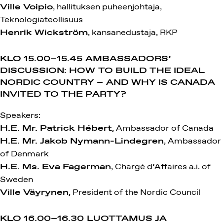
Ville Voipio
, hallituksen puheenjohtaja,
Teknologiateollisuus
Henrik Wickström
, kansanedustaja, RKP
KLO 15.00–15.45
AMBASSADORS’
DISCUSSION: HOW TO BUILD THE IDEAL
NORDIC COUNTRY – AND WHY IS CANADA
INVITED TO THE PARTY?
Speakers:
H.E. Mr. Patrick Hébert
, Ambassador of Canada
H.E. Mr. Jakob Nymann-Lindegren
, Ambassador
of Denmark
H.E. Ms. Eva Fagerman
, Chargé d’Affaires a.i. of
Sweden
Ville Väyrynen
, President of the Nordic Council
KLO 16.00–16.30
LUOTTAMUS JA