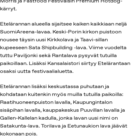
Morris ja Fastfood Festivalsin Premium Hotdog-
kärryt.
Etelärannan alueella sijaitsee kaiken kaikkiaan neljä
SuomiAreena-lavaa. Keski-Porin kirkon puistoon
nousee täysin uusi Kirkkolava ja Taavi-sillan
kupeeseen Sata Shipbuilding -lava. Viime vuodelta
tuttu Paviljonki sekä Rantalava pysyvät tutuilla
paikoillaan. Lisäksi Kansalaistori siirtyy Etelärantaan
osaksi uutta festivaalialuetta.
Etelärannan lisäksi keskustassa puhutaan ja
kohdataan kuitenkin myös muilla tutuilla paikoilla:
Raatihuoneenpuiston lavalla, Kaupungintalon
sisäpihan lavalla, kauppakeskus Puuvillan lavalla ja
Gallen-Kallelan kadulla, jonka lavan uusi nimi on
Satakunta-lava. Torilava ja Eetunaukion lava jäävät
kokonaan pois.