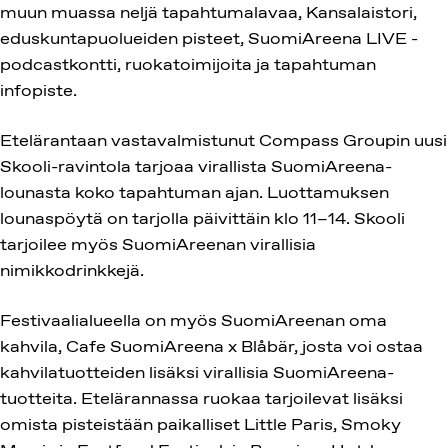
muun muassa neljä tapahtumalavaa, Kansalaistori,
eduskuntapuolueiden pisteet, SuomiAreena LIVE -
podcastkontti, ruokatoimijoita ja tapahtuman
infopiste.
Etelärantaan vastavalmistunut Compass Groupin uusi
Skooli-ravintola tarjoaa virallista SuomiAreena-
lounasta koko tapahtuman ajan. Luottamuksen
lounaspöytä on tarjolla päivittäin klo 11–14. Skooli
tarjoilee myös SuomiAreenan virallisia
nimikkodrinkkejä.
Festivaalialueella on myös SuomiAreenan oma
kahvila, Cafe SuomiAreena x Blåbär, josta voi ostaa
kahvilatuotteiden lisäksi virallisia SuomiAreena-
tuotteita. Etelärannassa ruokaa tarjoilevat lisäksi
omista pisteistään paikalliset Little Paris, Smoky